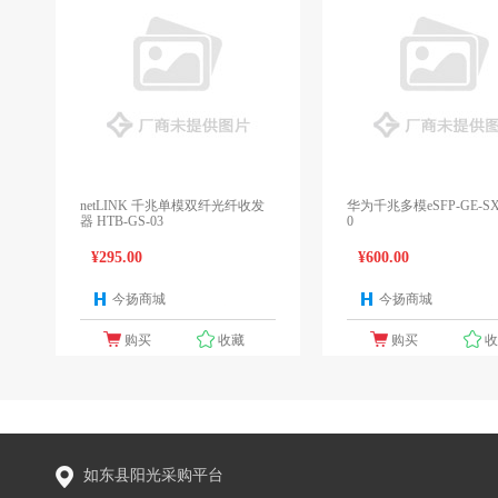
netLINK 千兆单模双纤光纤收发
华为千兆多模eSFP-GE-SX
器 HTB-GS-03
0
¥295.00
¥600.00
今扬商城
今扬商城
1个报价
1
购买
收藏
购买
如东县阳光采购平台