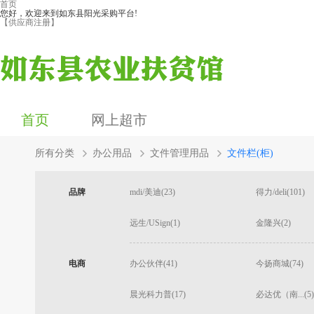
首页
您好，欢迎来到如东县阳光采购平台!
【供应商注册】
首页
网上超市
所有分类
办公用品
文件管理用品
文件栏(柜)
品牌
mdi/美迪(23)
得力/deli(101)
远生/USign(1)
金隆兴(2)
电商
办公伙伴(41)
今扬商城(74)
晨光科力普(17)
必达优（南...(5)