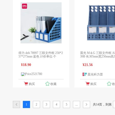
得力 deli 78997 三联文件框 250*2
晨光 M＆G 三联文件框 AD
57*275mm 蓝色 计价单位:个
39B 长305mm宽250mm高
(蓝色)
¥18.90
¥21.56
晨光科力普
1个报价
1
领先未来
购买
收藏
购买
共14页
,
1
2
3
4
5
...
到第