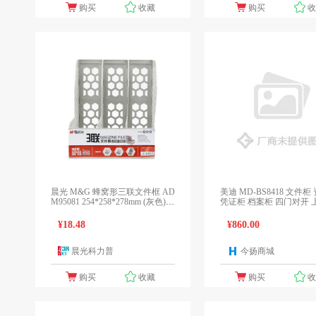
购买
收藏
购买
晨光 M&G 蜂窝形三联文件框 AD
美迪 MD-BS8418 文件柜
M95081 254*258*278mm (灰色) T
凭证柜 档案柜 四门对开 
S
铁 860*400*1820mm
¥18.48
¥860.00
晨光科力普
今扬商城
1个报价
1
购买
收藏
购买