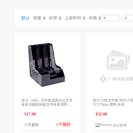
默认
销量
好评
上架时间
价格
-
得力（deli）文件框桌面办公文件
得力 六联文件筐 9839 六联 
座多功能收纳架文件夹筐资料架
55*270mm 塑料 灰色
子带笔筒 三联黑色78980
¥17.00
¥32.00
1个报价
江苏鑫顺...
办公伙伴
1