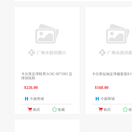
卡尔美足球鞋男AG钉 6871001 足
卡尔美短袖足球服套装K16Z
球训练鞋
¥226.00
¥168.00
今扬商城
今扬商城
1个报价
1
购买
收藏
购买