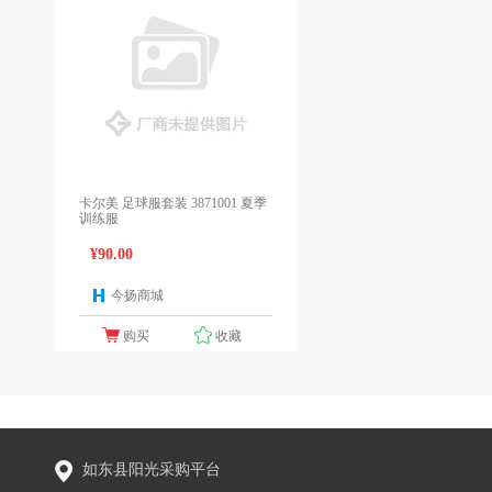
卡尔美 足球服套装 3871001 夏季
训练服
¥90.00
今扬商城
1个报价
购买
收藏
如东县阳光采购平台