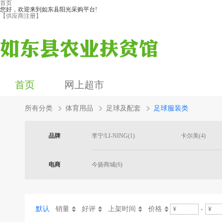
首页
您好，欢迎来到如东县阳光采购平台!
【供应商注册】
首页
网上超市
所有分类
体育用品
足球及配套
足球服装类
品牌
李宁/LI-NING(1)
卡尔美(4)
电商
今扬商城(6)
默认
销量
好评
上架时间
价格
-