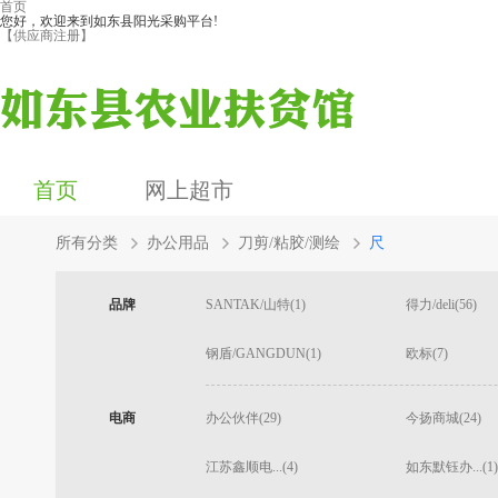
首页
您好，欢迎来到如东县阳光采购平台!
【供应商注册】
首页
网上超市
所有分类
办公用品
刀剪/粘胶/测绘
尺
品牌
SANTAK/山特(1)
得力/deli(56)
钢盾/GANGDUN(1)
欧标(7)
电商
办公伙伴(29)
今扬商城(24)
江苏鑫顺电...(4)
如东默钰办...(1)