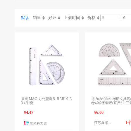
默认
销量
好评
上架时间
价格
-
晨光 M&G 办公型套尺 HARL013
得力(deli)学生考研文具
3 4件/套
考试绘图套尺(直尺*1+三
+量角器*1)套装开学文具 7
¥4.47
¥6.00
1
江苏鑫顺...
晨光科力普
1个报价