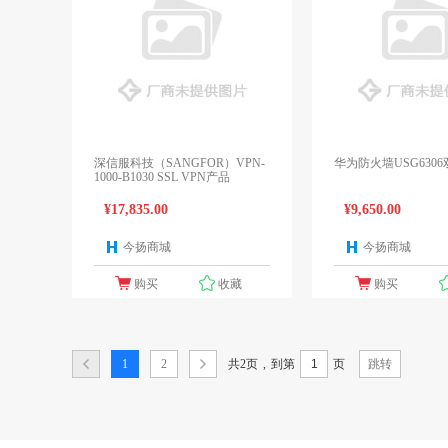
深信服科技（SANGFOR）VPN-
华为防火墙USG6306
1000-B1030 SSL VPN产品
¥17,835.00
¥9,650.00
今扬商城
今扬商城
1个报价
购买
收藏
购买
共2页
,
1
2
到第
页
跳转