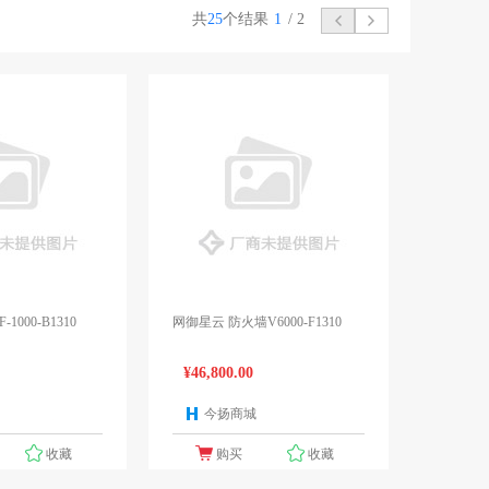
共
25
个结果
1
/
2
000-B1310
网御星云 防火墙V6000-F1310
¥46,800.00
今扬商城
1个报价
1个报价
收藏
购买
收藏