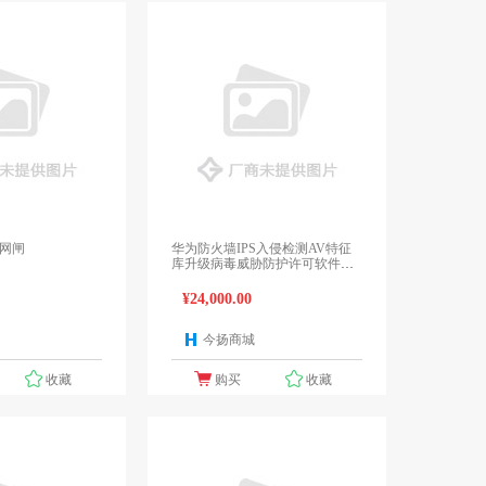
s网闸
华为防火墙IPS入侵检测AV特征
库升级病毒威胁防护许可软件授
权 LIC-USG6365E-TP-3Y
¥24,000.00
今扬商城
1个报价
1个报价
收藏
购买
收藏