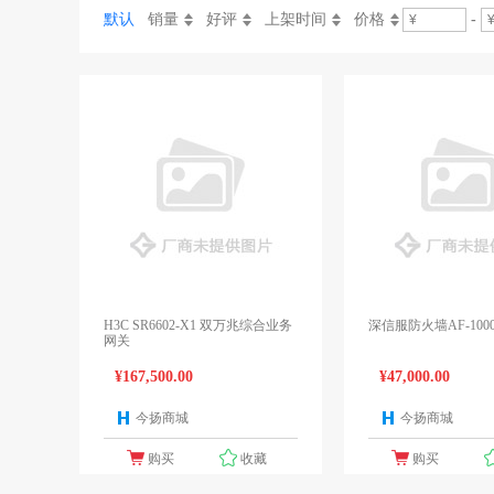
默认
销量
好评
上架时间
价格
-
H3C SR6602-X1 双万兆综合业务
深信服防火墙AF-1000-
网关
¥167,500.00
¥47,000.00
今扬商城
今扬商城
1个报价
购买
收藏
购买