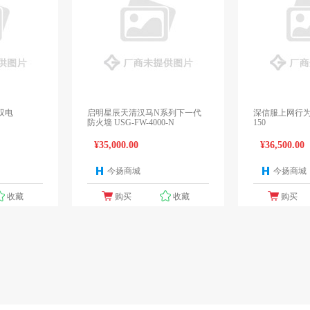
双电
启明星辰天清汉马N系列下一代
深信服上网行为管理
防火墙 USG-FW-4000-N
150
¥35,000.00
¥36,500.00
今扬商城
今扬商城
1个报价
1个报价
收藏
购买
收藏
购买