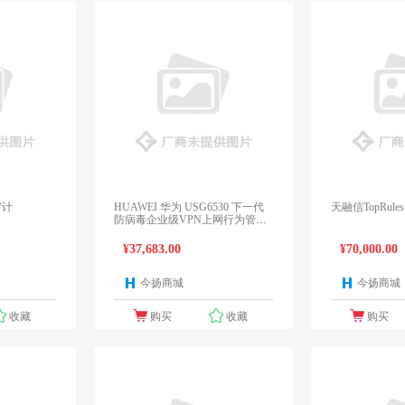
审计
HUAWEI 华为 USG6530 下一代
天融信TopRule
防病毒企业级VPN上网行为管理
防火墙
¥37,683.00
¥70,000.00
今扬商城
今扬商城
1个报价
1个报价
收藏
购买
收藏
购买