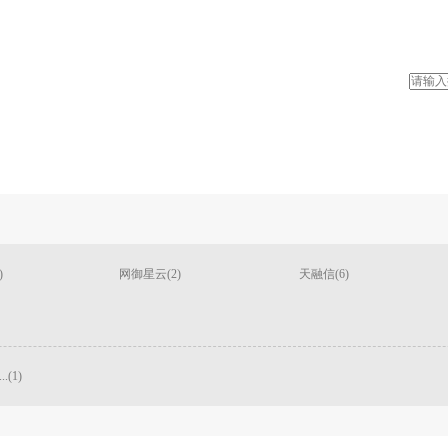
)
网御星云(2)
天融信(6)
(1)