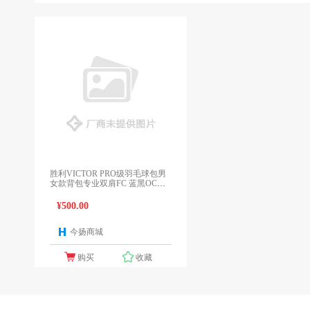
胜利VICTOR PRO级羽毛球包男
女款背包专业双肩FC 蓝黑OC橘
黑
¥500.00
今扬商城
1个报价
购买
收藏