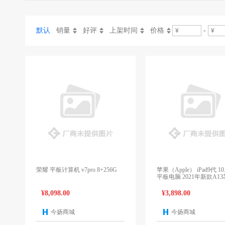
默认
销量
好评
上架时间
价格
-
荣耀 平板计算机 v7pro 8+256G
苹果（Apple） iPad9代 1
平板电脑 2021年新款A13
空灰色 256G
¥8,098.00
¥3,898.00
今扬商城
今扬商城
1个报价
1