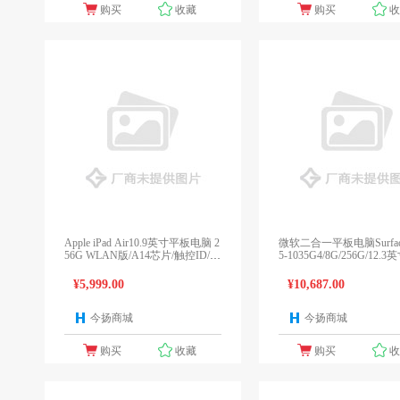
购买
收藏
购买
Apple iPad Air10.9英寸平板电脑 2
微软二合一平板电脑Surface 
56G WLAN版/A14芯片/触控ID/全
5-1035G4/8G/256G/12.
面屏MYFW2CH/A
装 键盘 鼠标 触控笔
¥5,999.00
¥10,687.00
今扬商城
今扬商城
1个报价
1
购买
收藏
购买