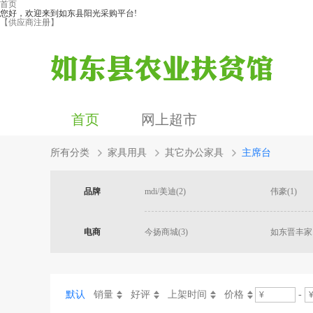
首页
您好，欢迎来到如东县阳光采购平台!
【供应商注册】
首页
网上超市
所有分类
家具用具
其它办公家具
主席台
品牌
mdi/美迪(2)
伟豪(1)
电商
今扬商城(3)
如东晋丰家...
默认
销量
好评
上架时间
价格
-