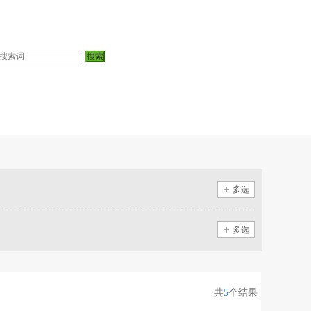
多选
多选
共
5
个结果