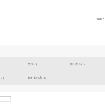
华信(1)
中山马头(1)
(1)
如东鹏程家...(1)