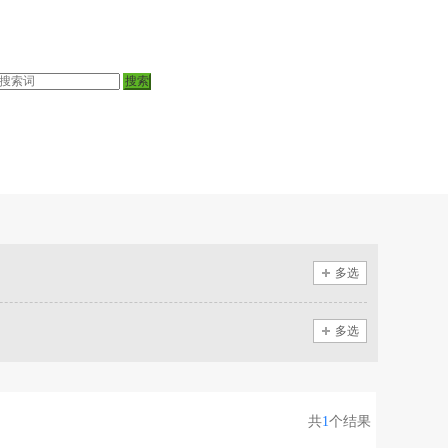
多选
多选
共
1
个结果