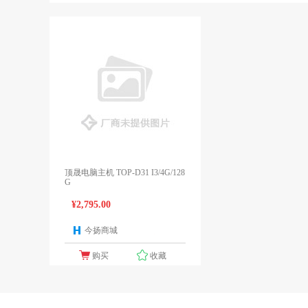
顶晟电脑主机 TOP-D31 I3/4G/128
G
¥2,795.00
今扬商城
1个报价
购买
收藏