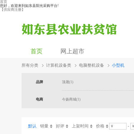
首页
您好，欢迎来到如东县阳光采购平台!
【供应商注册】
首页
网上超市
所有分类
计算机设备类
电脑整机设备
小型机
品牌
顶晟(1)
电商
今扬商城(1)
默认
销量
好评
上架时间
价格
-