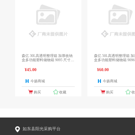
森亿 30L高透明整理箱 加厚收纳
森亿 50L高透明整理箱 
盒多功能塑料储物箱 9095 尺寸：
盒多功能塑料储物箱 9096 尺寸
44.5x30x24.5cm
49.5x35x28cm
¥45.00
¥60.00
今扬商城
今扬商城
1个报价
1
购买
收藏
购买
如东县阳光采购平台