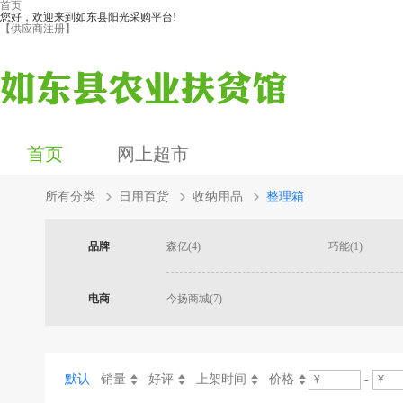
首页
您好，欢迎来到如东县阳光采购平台!
【供应商注册】
首页
网上超市
所有分类
日用百货
收纳用品
整理箱
品牌
森亿(4)
巧能(1)
电商
今扬商城(7)
默认
销量
好评
上架时间
价格
-