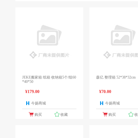
JEKE搬家箱 纸箱 收纳箱5个/组60
森亿 整理箱 52*38*32cm
*40*50
¥179.00
¥70.00
今扬商城
今扬商城
1个报价
1
购买
收藏
购买