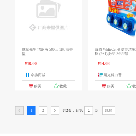
威猛先生 洁厕液 500ml 1瓶 清香
白猫 WhiteCat 蓝洁灵洁厕块
型
块 (2+1)块/组 36组/箱
¥10.00
¥14.08
今扬商城
晨光科力普
1个报价
1
购买
收藏
购买
共2页
,
1
2
到第
页
跳转