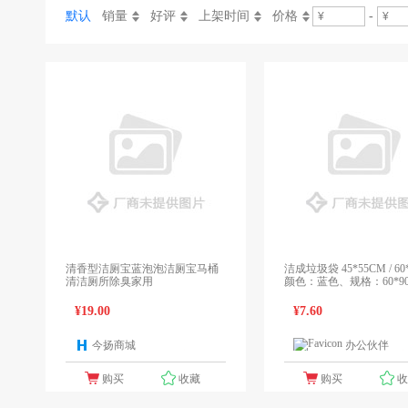
默认
销量
好评
上架时间
价格
-
清香型洁厕宝蓝泡泡洁厕宝马桶
洁成垃圾袋 45*55CM / 60*90CM
清洁厕所除臭家用
颜色：蓝色、规格：60*9
¥19.00
¥7.60
今扬商城
办公伙伴
1个报价
1
购买
收藏
购买