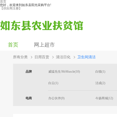
首页
您好，欢迎来到如东县阳光采购平台!
【供应商注册】
首页
网上超市
所有分类
日用百货
清洁日化
卫生间清洁
品牌
威猛先生/MrMuscle(10)
白猫(1)
白云(1)
洁成(2)
电商
办公伙伴(9)
今扬商城(12)