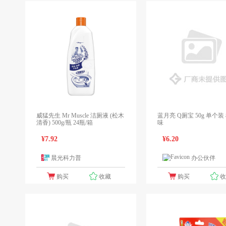
威猛先生 Mr Muscle 洁厕液 (松木
蓝月亮 Q厕宝 50g 单个装
清香) 500g/瓶 24瓶/箱
味
¥7.92
¥6.20
晨光科力普
办公伙伴
1个报价
1
购买
收藏
购买