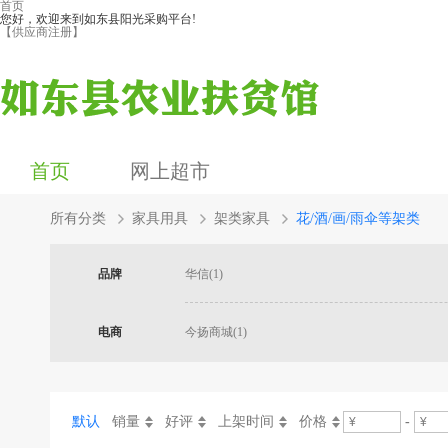
首页
您好，欢迎来到如东县阳光采购平台!
【供应商注册】
首页
网上超市
所有分类
家具用具
架类家具
花/酒/画/雨伞等架类
品牌
华信(1)
电商
今扬商城(1)
默认
销量
好评
上架时间
价格
-