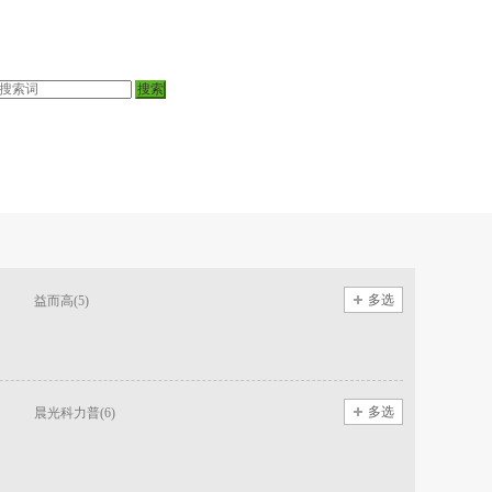
多选
益而高(5)
多选
晨光科力普(6)