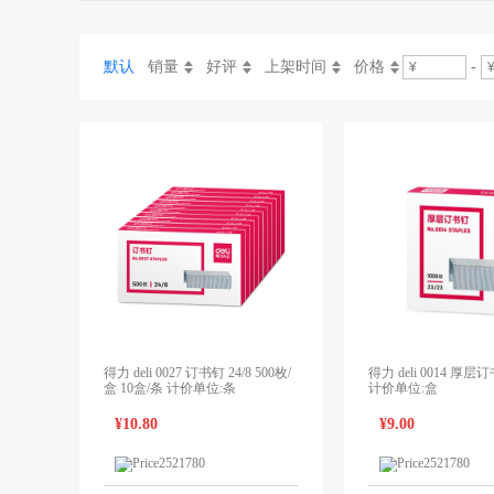
默认
销量
好评
上架时间
价格
-
得力 deli 0027 订书钉 24/8 500枚/
得力 deli 0014 厚层订
盒 10盒/条 计价单位:条
计价单位:盒
¥10.80
¥9.00
1个报价
领先未来
领先未来