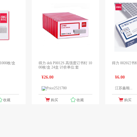
 1000枚/盒
得力 deli P0012S 高强度订书钉 10
得力 0026订书钉
00枚/盒 24盒 计价单位:套
¥26.00
¥6.00
江苏鑫顺...
1个报价
1个报价
领先未来
收藏
购买
收藏
购买