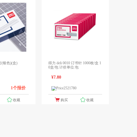
(银色)(盒)
得力 deli 0010 订书针 1000枚/盒 1
0盒/包 计价单位:包
¥7.80
1个报价
1个报价
领先未来
收藏
购买
收藏