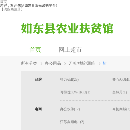
首页
您好，欢迎来到如东县阳光采购平台!
【供应商注册】
首页
网上超市
所有分类
办公用品
刀剪/粘胶/测绘
钉
品牌
得力/deli(23)
齐心/COMIX
可得优/KW-TRIO(1)
奥林丹(1)
电商
办公伙伴(12)
今扬商城(7
江苏鑫顺电...(2)