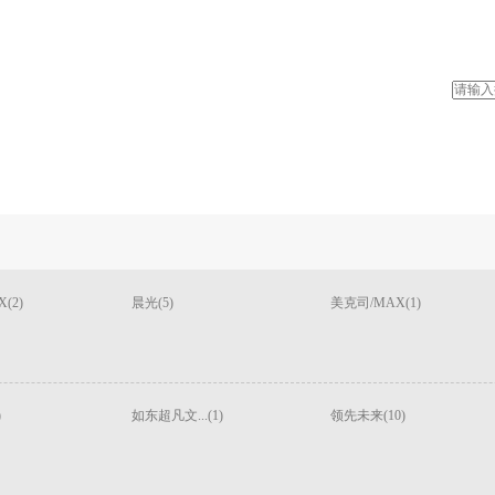
(2)
晨光(5)
美克司/MAX(1)
)
如东超凡文...(1)
领先未来(10)