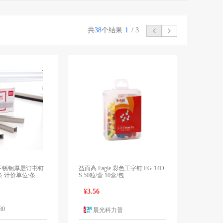
共
38
个结果
1
/
3
13 不锈钢厚层订书钉
益而高 Eagle 彩色工字钉 EG-14D
/条 计价单位:条
S 50粒/盒 10盒/包
¥3.56
晨光科力普
1个报价
1个报价