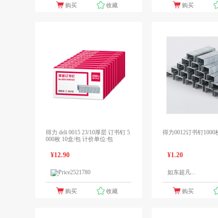
购买
收藏
购买
得力 deli 0015 23/10厚层 订书钉 5
得力0012订书钉1000
000枚 10盒/包 计价单位:包
¥12.90
¥1.20
如东超凡...
1个报价
领先未来
购买
收藏
购买