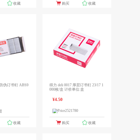
收藏
购买
收藏
#防伪订书钉 ABS9
得力 deli 0017 厚层订书钉 23/17 1
000枚/盒 计价单位:盒
¥4.50
普
1个报价
1个报价
领先未来
收藏
购买
收藏