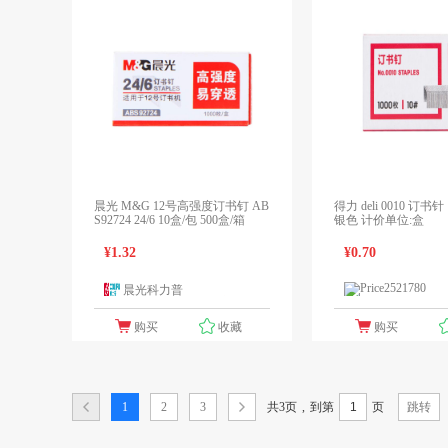
晨光 M&G 12号高强度订书钉 AB
得力 deli 0010 订书针
S92724 24/6 10盒/包 500盒/箱
银色 计价单位:盒
¥1.32
¥0.70
晨光科力普
1个报价
领先未来
购买
收藏
购买
共3页
,
1
2
3
到第
页
跳转