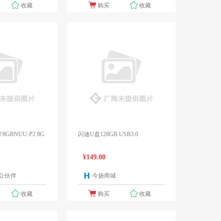
收藏
购买
收藏
GBNUU-P2 8G
闪迪U盘128GB USB3.0
¥149.00
公伙伴
今扬商城
1个报价
1个报价
收藏
购买
收藏