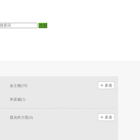
多选
金士顿(19)
米诺威(1)
多选
晨光科力普(4)