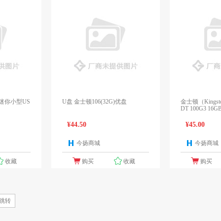
U盘 金士顿106(32G)优盘
金士顿（Kings
DT 100G3 16G
色
¥44.50
¥45.00
今扬商城
今扬商城
1个报价
1个报价
收藏
购买
收藏
购买
跳转