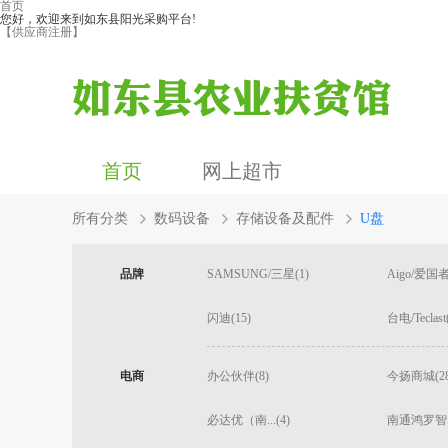
首页
您好，欢迎来到如东县阳光采购平台!
【供应商注册】
首页
网上超市
所有分类
数码设备
存储设备及配件
U盘
品牌
SAMSUNG/三星(1)
Aigo/爱国者
闪迪(15)
台电/Teclast
电商
办公伙伴(8)
今扬商城(28
必达优（南...(4)
南通鸿罗智...