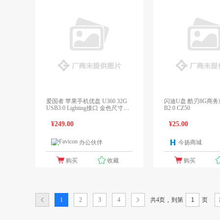
爱国者 苹果手机优盘 U360 32G
闪迪U盘 酷刃8G商务迷你小型US
USB3.0 Lighting接口 金色尺寸：6
B2.0 CZ50
4GB
¥249.00
¥25.00
办公伙伴
今扬商城
1个报价
购买
收藏
购买
共4页
,
1
2
3
4
到第
页