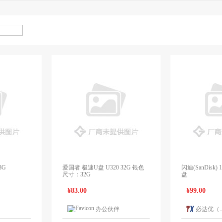
8G
爱国者 极速U盘 U320 32G 银色
闪迪(SanDisk) 
尺寸：32G
盘
¥83.00
¥99.00
办公伙伴
必达优（..
1个报价
1个报价