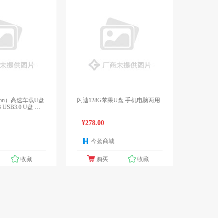
ton）高速车载U盘
闪迪128G苹果U盘 手机电脑两用
B USB3.0 U盘 黑
¥278.00
今扬商城
1个报价
1个报价
收藏
购买
收藏