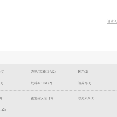
(6)
东芝/TOSHIBA(2)
国产(2)
(1)
朗科/NETAC(2)
达芬奇(1)
)
南通英汉信...(3)
领先未来(1)
(2)