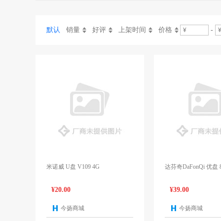
默认
销量
好评
上架时间
价格
-
米诺威 U盘 V109 4G
达芬奇DaFonQi 优盘 
¥20.00
¥39.00
今扬商城
今扬商城
1个报价