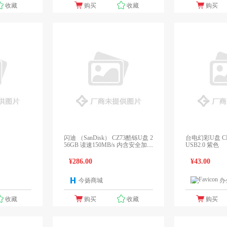
收藏
购买
收藏
购买
闪迪 （SanDisk） CZ73酷铄U盘 2
台电幻彩U盘 CF8
56GB 读速150MB/s 内含安全加密
USB2.0 紫色
软件 银色
¥286.00
¥43.00
今扬商城
办
1个报价
1个报价
收藏
购买
收藏
购买