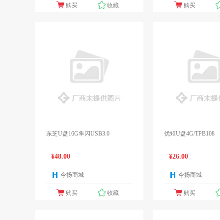
购买
收藏
购买
东芝U盘16G隼闪USB3.0
优矩U盘4G/TPB108
¥48.00
¥26.00
今扬商城
今扬商城
1个报价
购买
收藏
购买