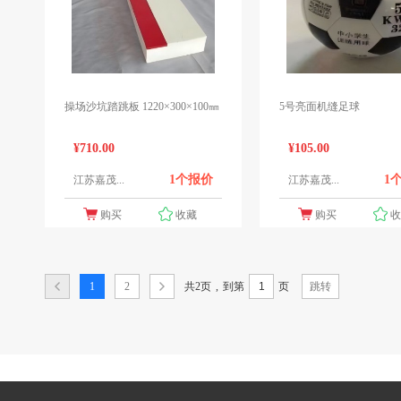
操场沙坑踏跳板 1220×300×100㎜
5号亮面机缝足球
¥710.00
¥105.00
1个报价
1
江苏嘉茂...
江苏嘉茂...
购买
收藏
购买
共2页
,
1
2
到第
页
跳转