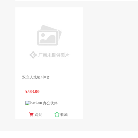
双立人炫银4件套
¥583.00
办公伙伴
1个报价
购买
收藏