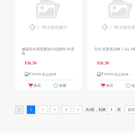
威猛先生厨房重油污去除剂+补充
立白 生姜洗洁精 1.5
装
¥36.50
¥16.30
办公伙伴
办公伙伴
1个报价
1
购买
收藏
购买
共4页
,
1
2
3
4
到第
页
跳转