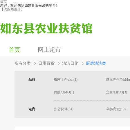
首页
您好，欢迎来到如东县阳光采购平台!
【供应商注册】
首页
网上超市
所有分类
日用百货
清洁日化
厨房清洗类
品牌
威露士/Walch(1)
威猛先生/MrMusc
奥妙/OMO(1)
立白/LIBAI(3)
电商
办公伙伴(31)
今扬商城(19)