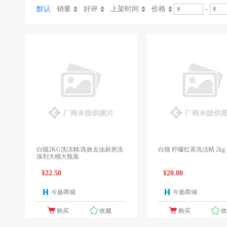
默认
销量
好评
上架时间
价格
-
白猫2KG洗洁精/高效去油厨房洗
白猫 柠檬红茶洗洁精 2kg
涤剂大桶大瓶装
¥22.50
¥20.00
今扬商城
今扬商城
1个报价
1
购买
收藏
购买