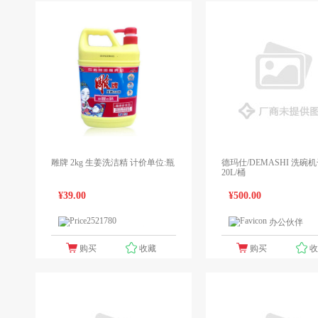
雕牌 2kg 生姜洗洁精 计价单位:瓶
德玛仕/DEMASHI 洗碗
20L/桶
¥39.00
¥500.00
办公伙伴
1个报价
1
领先未来
购买
收藏
购买