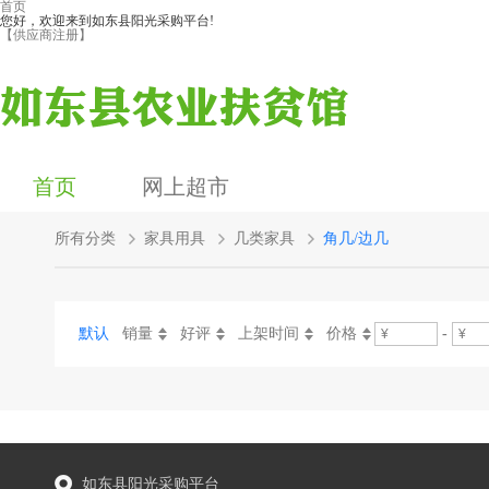
首页
您好，欢迎来到如东县阳光采购平台!
【供应商注册】
首页
网上超市
所有分类
家具用具
几类家具
角几/边几
默认
销量
好评
上架时间
价格
-
如东县阳光采购平台