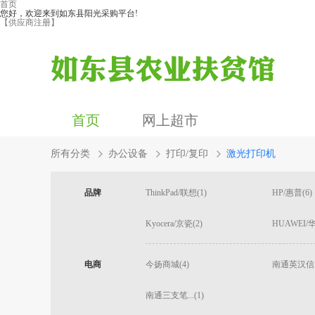
首页
您好，欢迎来到如东县阳光采购平台!
【供应商注册】
首页
网上超市
所有分类
办公设备
打印/复印
激光打印机
品牌
ThinkPad/联想(1)
HP/惠普(6)
Kyocera/京瓷(2)
HUAWEI/华
电商
今扬商城(4)
南通英汉信...
南通三支笔...(1)