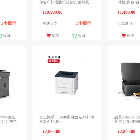
印复印扫描数码复合机 落地双纸
一体机(白色)
盒
¥19,999.00
¥1,499.00
1个报价
1个报价
南通三支...
江苏鑫顺...
收藏
购买
收藏
购买
ADNW激光一
富士施乐 P378db黑白激光A4打印
惠普OfficeJe
打印）灰色
机双面打印机
¥2,800.00
¥2,800.00