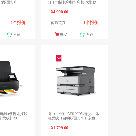
自动双面打印
打印扫描复印机打印机 大型数码
复合机
¥4,900.00
1个报价
1个报价
南通英汉...
收藏
购买
收藏
t 258移动便携式打印
得力（deli）M3100DW激光一体
机 打印复印扫描 无线打印
机无线（自动双面打印）灰色
¥1,799.00