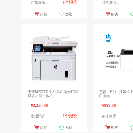
1个报价
江苏鑫顺...
江苏鑫顺...
购买
收藏
购买
惠普M227FDN A4黑白激光打印
惠普（HP） 打印机 1008A A4黑
机多功能一体机
白激光
¥2,350.00
¥899.00
1个报价
南通鸿罗...
如东海天...
购买
收藏
购买