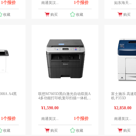
1个报价
1个报价
南通英汉...
如东海天...
收藏
购买
收藏
购买
联想M7605D黑白激光自动双面A
富士施乐 高速
4多功能打印机复印扫描一体机自
机 P355D
动双面/三合一
¥1,590.00
¥2,850.00
1个报价
1个报价
南通英汉...
南通英汉...
收藏
购买
收藏
购买