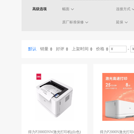
高级选项
幅面
连接方式
原厂标准保修
延保
默认
销量
好评
上架时间
价格
-
得力P2000DNW激光打印机(白色)
得力P2000N激光打印