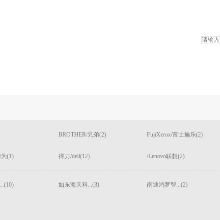
BROTHER/兄弟(2)
FujiXerox/富士施乐(2)
为(1)
得力/deli(12)
/Lenovo联想(2)
(10)
如东海天科...(3)
南通鸿罗智...(2)