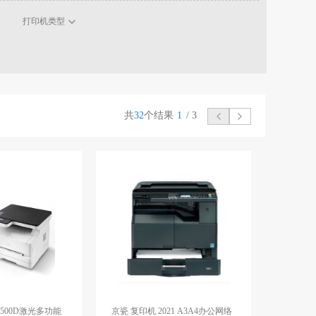
打印机类型
共
32
个结果
1
/
3
2500D激光多功能
京瓷 复印机 2021 A3A4办公网络