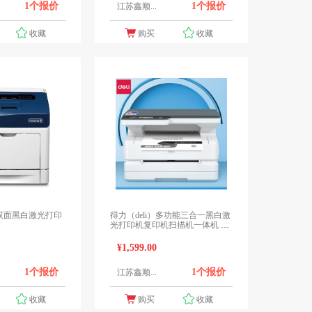
1个报价
1个报价
江苏鑫顺...
收藏
购买
收藏
双面黑白激光打印
得力（deli）多功能三合一黑白激
光打印机复印机扫描机一体机 手
机连接家庭打印 办公家用大容量
激光打印机 【M2500DW】双面
¥1,599.00
超高速三合一附原装硒鼓
1个报价
1个报价
江苏鑫顺...
收藏
购买
收藏