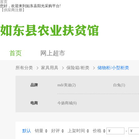
首页
您好，欢迎来到如东县阳光采购平台!
【供应商注册】
首页
网上超市
所有分类
家具用具
保险箱/柜类
储物柜/小型柜类
品牌
mdi/美迪(2)
白兔(1)
电商
今扬商城(6)
默认
销量
好评
上架时间
价格
-