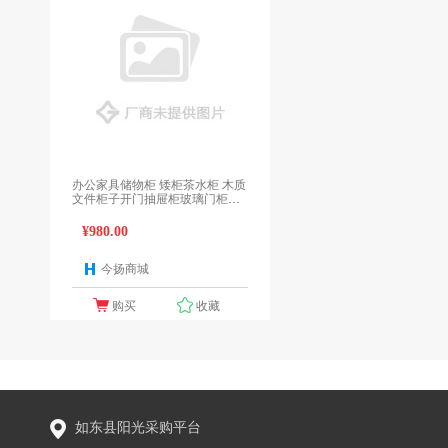
办公家具储物柜 矮柜茶水柜 木质
文件柜子开门抽屉柜玻璃门柜带
锁
¥980.00
今扬商城
1个报价
购买
收藏
如东县阳光采购平台