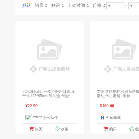
默认
销量
好评
上架时间
价格
-
PORSLIGHT 一次性医用口罩 耳
艾德 道路护栏 公路马路镀锌防撞
带式 175*95mm 50只/盒 60盒/箱
活动护栏 定制 1米价
细菌过滤效率(BFE)≥95% 三层结
构：内外层无纺布/中间层熔喷布
¥22.90
¥100.00
办公伙伴
今扬商城
1个报价
1
购买
收藏
购买