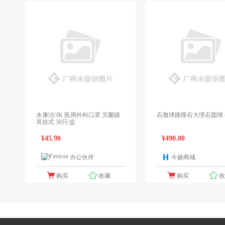
永康洁/JK 医用外科口罩 灭菌级
石墩球路障石大理石圆球 4
耳挂式 50只/盒
¥45.90
¥490.00
办公伙伴
今扬商城
1个报价
1
购买
收藏
购买