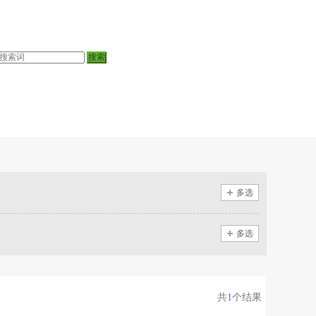
多选
多选
共
1
个结果