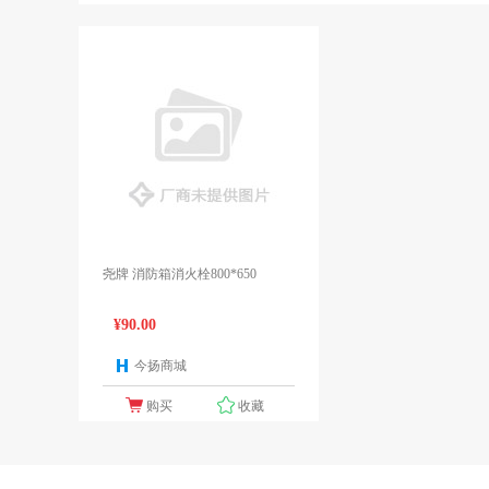
尧牌 消防箱消火栓800*650
¥90.00
今扬商城
1个报价
购买
收藏