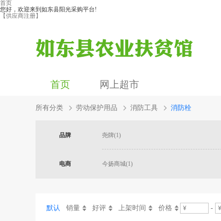
首页
您好，欢迎来到如东县阳光采购平台!
【供应商注册】
首页
网上超市
所有分类
劳动保护用品
消防工具
消防栓
品牌
尧牌(1)
电商
今扬商城(1)
默认
销量
好评
上架时间
价格
-