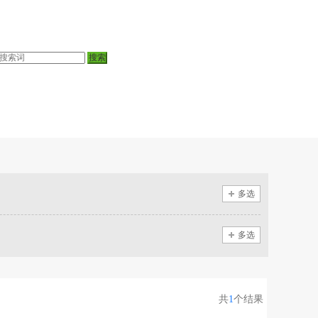
多选
多选
共
1
个结果