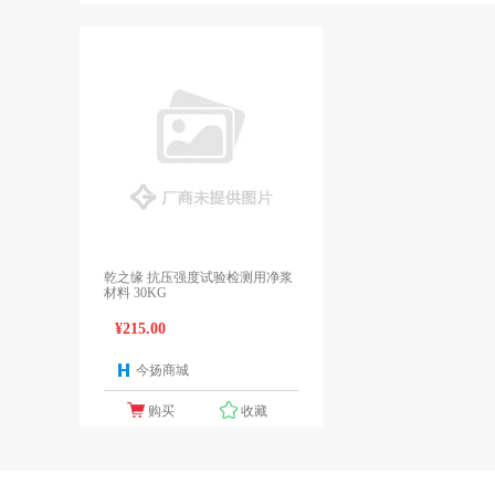
乾之缘 抗压强度试验检测用净浆
材料 30KG
¥215.00
今扬商城
1个报价
购买
收藏