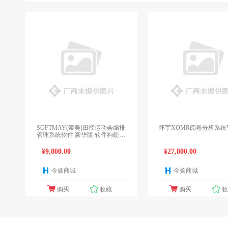
SOFTMAY(索美)田径运动会编排
怀宇XOMR阅卷分析系统V
管理系统软件 豪华版 软件狗硬件
U盾(完全注册)（完全提供软件售
后服务）
¥9,800.00
¥27,800.00
今扬商城
今扬商城
1个报价
1
购买
收藏
购买