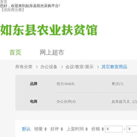
首页
您好，欢迎来到如东县阳光采购平台!
【供应商注册】
首页
网上超市
所有分类
办公设备
会议/教室/展示
其它教室用品
品牌
得力/deli(4)
希沃(1)
电商
办公伙伴(4)
如东超凡文...(2)
默认
销量
好评
上架时间
价格
-