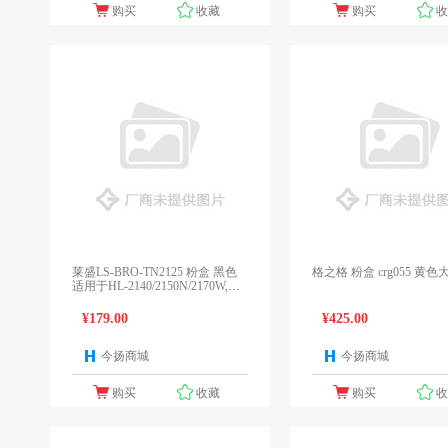
购买
收藏
购买
莱盛LS-BRO-TN2125 粉盒 黑色
格之格 粉盒 crg055 黄
适用于HL-2140/2150N/2170W,DC
P-7030/7040
¥179.00
¥425.00
今扬商城
今扬商城
1个报价
1
购买
收藏
购买