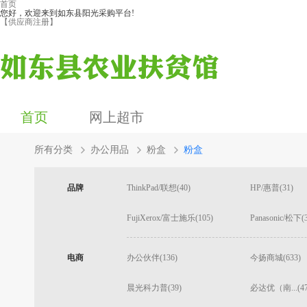
首页
您好，欢迎来到如东县阳光采购平台!
【供应商注册】
首页
网上超市
所有分类
办公用品
粉盒
粉盒
品牌
ThinkPad/联想(40)
HP/惠普(31)
FujiXerox/富士施乐(105)
Panasonic/松下(
电商
办公伙伴(136)
今扬商城(633)
晨光科力普(39)
必达优（南...(47