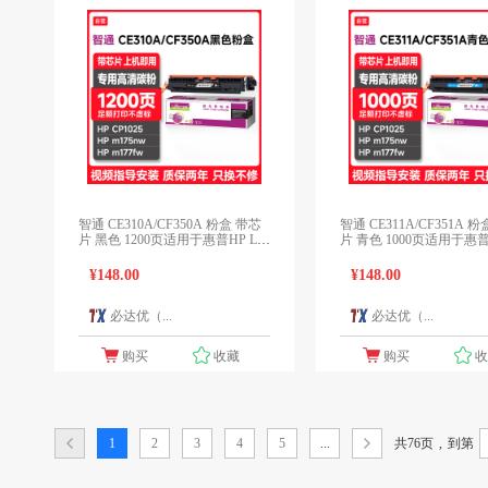
智通 CE310A/CF350A 粉盒 带芯
智通 CE311A/CF351A 
片 黑色 1200页适用于惠普HP Las
片 青色 1000页适用于惠普H
erJet CP1025 M175a M175nw M27
erJet CP1025 M175a M17
5 LBP7010C LBP7018C
5 LBP7010C LBP7018C
¥148.00
¥148.00
必达优（...
必达优（...
1个报价
1
购买
收藏
购买
共76页
,
1
2
3
4
5
...
到第