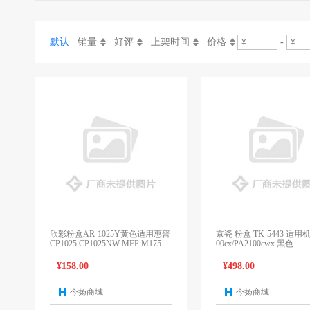
默认
销量
好评
上架时间
价格
-
欣彩粉盒AR-1025Y黄色适用惠普
京瓷 粉盒 TK-5443 适用机
CP1025 CP1025NW MFP M175A
00cx/PA2100cwx 黑色
M175NW M275
¥158.00
¥498.00
今扬商城
今扬商城
1个报价
1