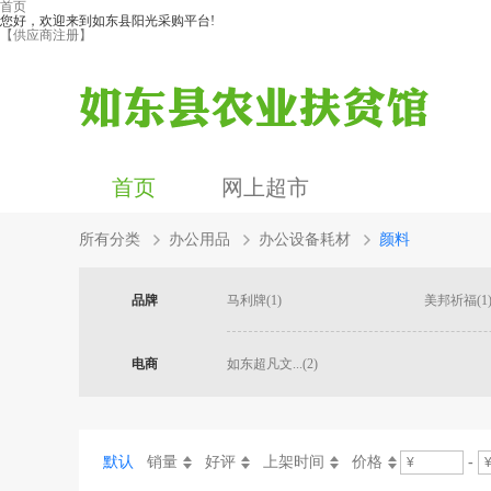
首页
您好，欢迎来到如东县阳光采购平台!
【供应商注册】
首页
网上超市
所有分类
办公用品
办公设备耗材
颜料
品牌
马利牌(1)
美邦祈福(1
电商
如东超凡文...(2)
默认
销量
好评
上架时间
价格
-