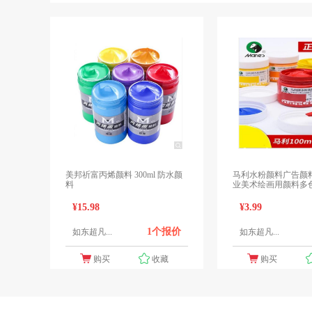
美邦祈富丙烯颜料 300ml 防水颜
马利水粉颜料广告颜
料
业美术绘画用颜料多
备注颜色100ml
¥15.98
¥3.99
1个报价
如东超凡...
如东超凡...
购买
收藏
购买