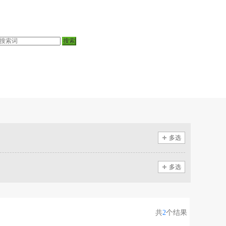
多选
多选
共
2
个结果