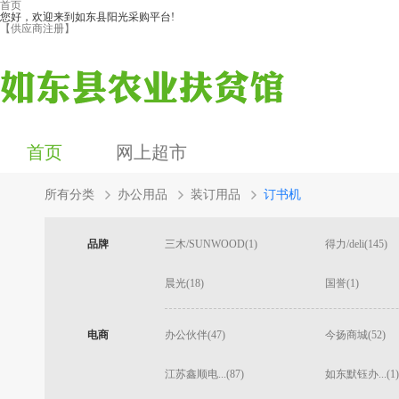
首页
您好，欢迎来到如东县阳光采购平台!
【供应商注册】
首页
网上超市
所有分类
办公用品
装订用品
订书机
品牌
三木/SUNWOOD(1)
得力/deli(145)
晨光(18)
国誉(1)
电商
办公伙伴(47)
今扬商城(52)
江苏鑫顺电...(87)
如东默钰办...(1)