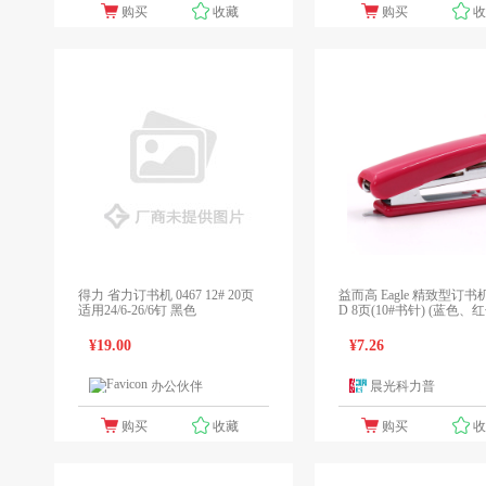
购买
收藏
购买
得力 省力订书机 0467 12# 20页
益而高 Eagle 精致型订书机 
适用24/6-26/6钉 黑色
D 8页(10#书针) (蓝色
色、灰色、白色) 12个/盒
机)
¥19.00
¥7.26
办公伙伴
晨光科力普
1个报价
1
购买
收藏
购买