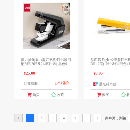
得力(deli)省力型订书机/订书器 适
益而高 Eagle 经济型订书机 
配24/6,26/6及24/8订书钉 黑色037
DS 12页(10#书针) (混色) 
1
(颜色随机)
¥25.00
¥6.95
1个报价
江苏鑫顺...
晨光科力普
1
购买
收藏
购买
共16页
,
1
2
3
4
5
...
到第