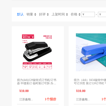
默认
销量
好评
上架时间
价格
-
得力(deli)12#旋转式订书机/订书
得力（deli）0434旋转
器 中缝装订 临时装订可拆 办公
可订20页 装订12#订书钉
用品 黑色0414
订书机 蓝色订书机
¥10.00
¥10.00
1个报价
1
江苏鑫顺...
江苏鑫顺...