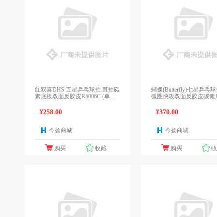
红双喜DHS 五星乒乓球拍 直拍碳
蝴蝶(Butterfly)七星乒
素底板双面反胶皮R5006C (单拍
弧圈快攻双面反胶皮碳素
赠拍套)
业单拍
¥258.00
¥370.00
今扬商城
今扬商城
1个报价
1
购买
收藏
购买