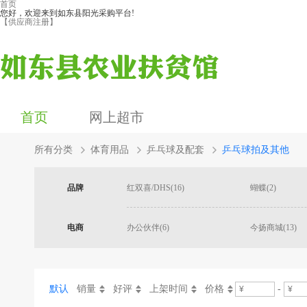
首页
您好，欢迎来到如东县阳光采购平台!
【供应商注册】
首页
网上超市
所有分类
体育用品
乒乓球及配套
乒乓球拍及其他
品牌
红双喜/DHS(16)
蝴蝶(2)
电商
办公伙伴(6)
今扬商城(13)
默认
销量
好评
上架时间
价格
-