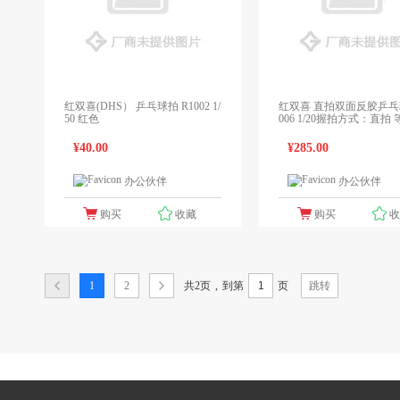
红双喜(DHS） 乒乓球拍 R1002 1/
红双喜 直拍双面反胶乒乓球
50 红色
006 1/20握拍方式：直拍
星级 功能：全能型 材质
芯底板+反胶海绵
¥40.00
¥285.00
办公伙伴
办公伙伴
1个报价
1
购买
收藏
购买
共2页
,
1
2
到第
页
跳转