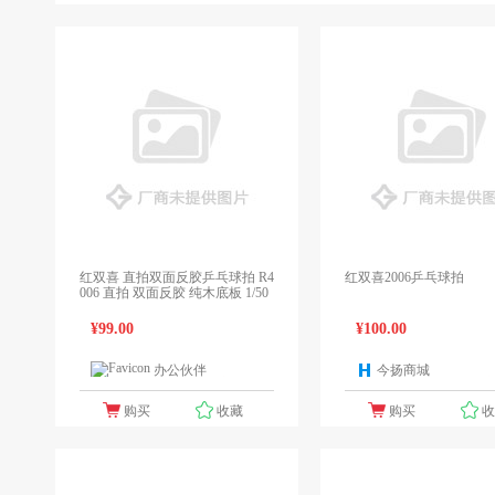
红双喜 直拍双面反胶乒乓球拍 R4
红双喜2006乒乓球拍
006 直拍 双面反胶 纯木底板 1/50
¥99.00
¥100.00
办公伙伴
今扬商城
1个报价
1
购买
收藏
购买