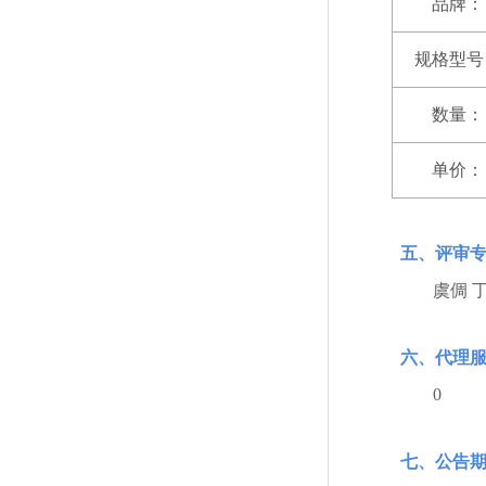
品牌：
规格型号
数量：
单价：
五、评审
虞倜 
六、代理
0
七、公告