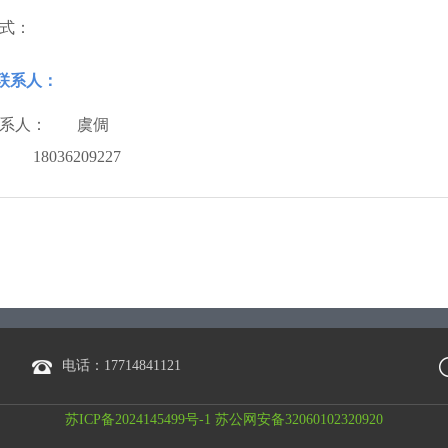
式：
目联系人：
系人：
虞倜
：
18036209227
电话：17714841121
苏ICP备2024145499号-1 苏公网安备32060102320920