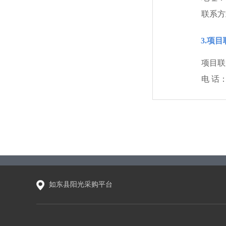
联系方
3.项
项目联
电 话
如东县阳光采购平台