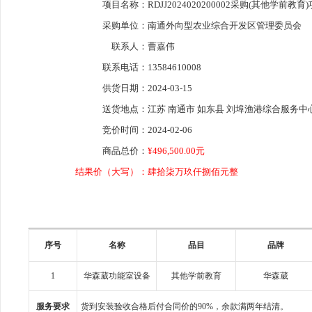
项目名称：
RDJJ2024020200002采购(其他学前教育
采购单位：
南通外向型农业综合开发区管理委员会
联系人：
曹嘉伟
联系电话：
13584610008
供货日期：
2024-03-15
送货地点：
江苏 南通市 如东县 刘埠渔港综合服务中
竞价时间：
2024-02-06
商品总价：
¥496,500.00元
结果价（大写）：
肆拾柒万玖仟捌佰元整
序号
名称
品目
品牌
1
华森葳功能室设备
其他学前教育
华森葳
服务要求
货到安装验收合格后付合同价的90%，余款满两年结清。