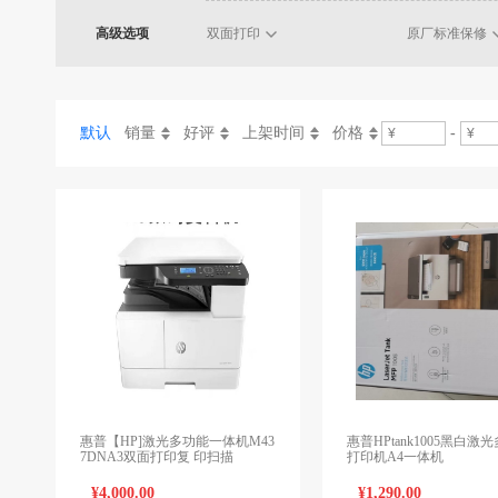
高级选项
双面打印
原厂标准保修
默认
销量
好评
上架时间
价格
-
惠普【HP]激光多功能一体机M43
惠普HPtank1005黑白激
7DNA3双面打印复 印扫描
打印机A4一体机
¥4,000.00
¥1,290.00