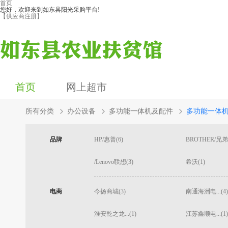
首页
您好，欢迎来到如东县阳光采购平台!
【供应商注册】
首页
网上超市
所有分类
办公设备
多功能一体机及配件
多功能一体
品牌
HP/惠普(6)
BROTHER/兄弟(
/Lenovo联想(3)
希沃(1)
电商
今扬商城(3)
南通海洲电...(4)
淮安乾之龙...(1)
江苏鑫顺电...(1)