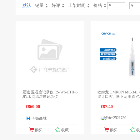
默认
销量
好评
上架时间
价格
-
景诚 温湿度记录仪 RS-WS-ETH-6
欧姆龙 OMRON MC-341
J以太网温湿度记录仪
温计口腔、腋下两用 白色 计价单
位:个
¥860.00
¥87.40
今扬商城
1个报价
1
领先未来
购买
收藏
购买