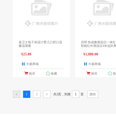
嘉卫士电子体温计婴儿口腔口温
启明 热成像测温仪一体
腋温测量
智能红外测温仪4米远距
¥25.80
¥1,880.00
今扬商城
今扬商城
1个报价
1
购买
收藏
购买
共2页
,
1
2
到第
页
跳转