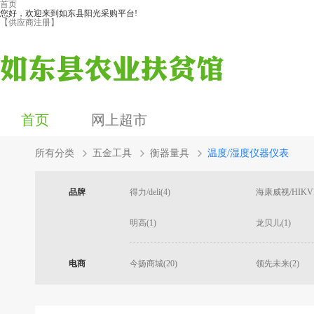
首页
您好，欢迎来到如东县阳光采购平台!
【供应商注册】
首页
网上超市
所有分类
五金工具
衡器量具
温度/湿度仪器仪表
品牌
得力/deli(4)
海康威视/HIKVI
明高(1)
龙贝儿(1)
电商
今扬商城(20)
领先未来(2)