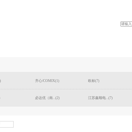
)
齐心/COMIX(1)
欧标(7)
)
必达优（南...(2)
江苏鑫顺电...(7)