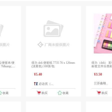
便签纸/便签本/便
得力 deli 便签纸 7735 76ｘ126mm
得力（deli）
6&amp;#2
(淡黄色) 100张/包
标签文件分类
便签纸 9064 43
¥5.40
¥3.50
江苏鑫顺...
必达优（...
1个报价
1个报价
收藏
购买
收藏
购买