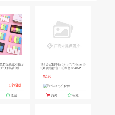
 彩色荧光膜索引指示
3M 合宜报事贴 654B 72*76mm 10
粘贴便利贴纸创意
0页 黄色颜色：粉红色 654B-P、
*12mm(包)
规格：100页
¥2.90
1个报价
办公伙伴
1个报价
收藏
购买
收藏