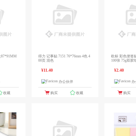
87*91MM
得力 记事贴 7151 76*76mm 4色 4
欧标 彩色便签贴 A
00页 混色
100张 75g
¥11.40
¥2.40
伴
办公伙伴
办
1个报价
1个报价
收藏
购买
收藏
购买