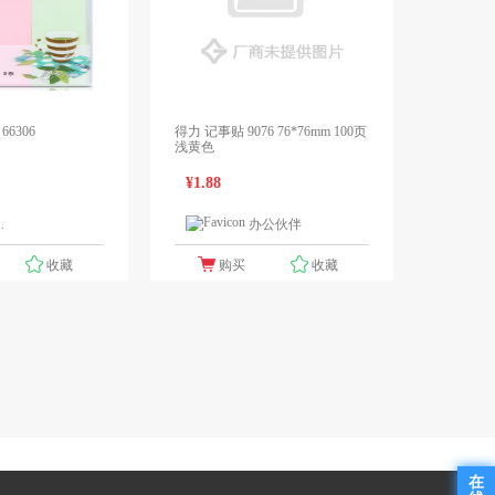
6306
得力 记事贴 9076 76*76mm 100页
浅黄色
¥1.88
.
办公伙伴
1个报价
1个报价
收藏
购买
收藏
在