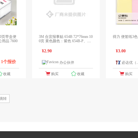
/300页带盒便
3M 合宜报事贴 654B 72*76mm 10
得力 便签纸3色 6
品 7600
0页 黄色颜色：紫色 654B-P、规
格：100页
¥2.90
¥3.00
1个报价
办公伙伴
必达优（..
1个报价
收藏
购买
收藏
购买
跳转