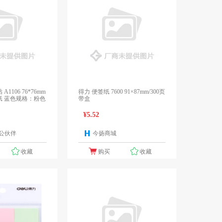
1106 76*76mm
得力 便签纸 7600 91×87mm/300页
双胶纸 蓝色规格：粉色
带盒
¥5.52
公伙伴
今扬商城
1个报价
1个报价
收藏
购买
收藏