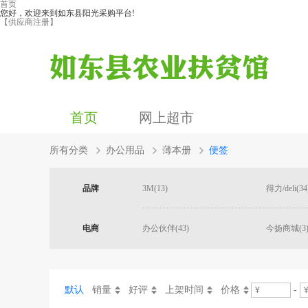
首页
您好，欢迎来到如东县阳光采购平台!
【供应商注册】
首页
网上超市
所有分类
办公用品
薄本册
便签
品牌
3M(13)
得力/deli(34
电商
办公伙伴(43)
今扬商城(3
默认
销量
好评
上架时间
价格
-