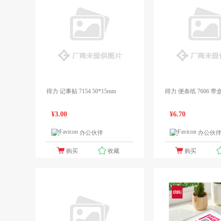
得力 记事贴 7154 50*15mm
得力 便条纸 7606 带盒
¥3.00
¥6.70
办公伙伴
办公伙
1个报价
购买
收藏
购买