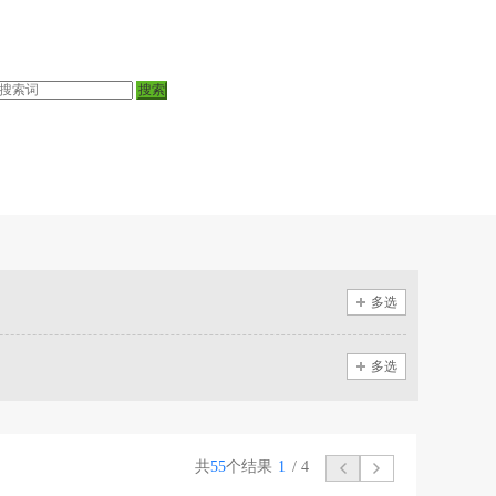
多选
多选
共
55
个结果
1
/
4