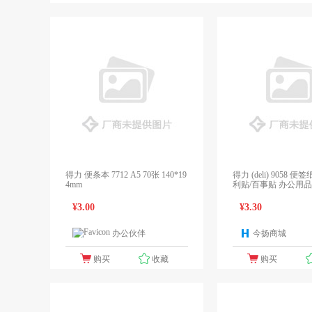
得力 便条本 7712 A5 70张 140*19
得力 (deli) 9058 
4mm
利贴/百事贴 办公用品 7
15;76mm
¥3.00
¥3.30
办公伙伴
今扬商城
1个报价
购买
收藏
购买