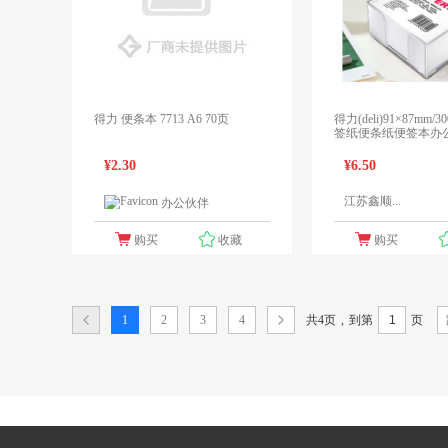
得力 便条本 7713 A6 70页
得力(deli)91×87mm
签纸便条纸便签本办公用
¥2.30
¥6.50
江苏鑫顺...
办公伙伴
1个报价
购买
收藏
购买
共4页
,
1
2
3
4
到第
页