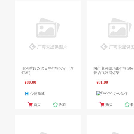
飞利浦T8 双管日光灯管40W （含
国产 紫外线消毒灯管 30w普通灯
灯座）
管 含飞利浦灯架
¥80.00
¥81.00
今扬商城
办公伙伴
1个报价
1
购买
收藏
购买