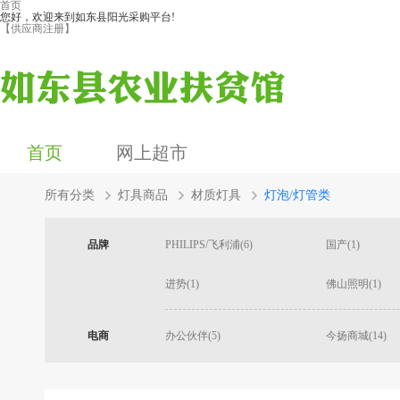
首页
您好，欢迎来到如东县阳光采购平台!
【供应商注册】
首页
网上超市
所有分类
灯具商品
材质灯具
灯泡/灯管类
品牌
PHILIPS/飞利浦(6)
国产(1)
进势(1)
佛山照明(1)
电商
办公伙伴(5)
今扬商城(14)