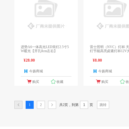
进势A6一体高光LED筒灯2.5寸5
雷士照明（NVC）灯杯 
W暖光【开孔8cm左右】
灯节能高亮卤素灯杯12V光
L16 35W 黄光
¥28.00
¥8.00
今扬商城
今扬商城
1个报价
1
购买
收藏
购买
共2页
,
1
2
到第
页
跳转