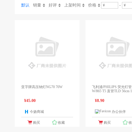
默认
销量
好评
上架时间
价格
-
亚字牌高压钠灯NG70 70W
飞利浦/PHILIPS 荧光灯管 T
W/865 T5 直管TLD 56cm 1
0k 冷光 日光色
¥45.00
¥8.90
今扬商城
办公伙伴
1个报价
1
购买
收藏
购买