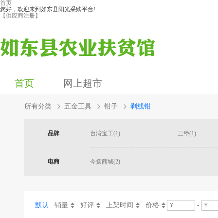
首页
您好，欢迎来到如东县阳光采购平台!
【供应商注册】
首页
网上超市
所有分类
五金工具
钳子
剥线钳
品牌
台湾宝工(1)
三堡(1)
电商
今扬商城(2)
默认
销量
好评
上架时间
价格
-