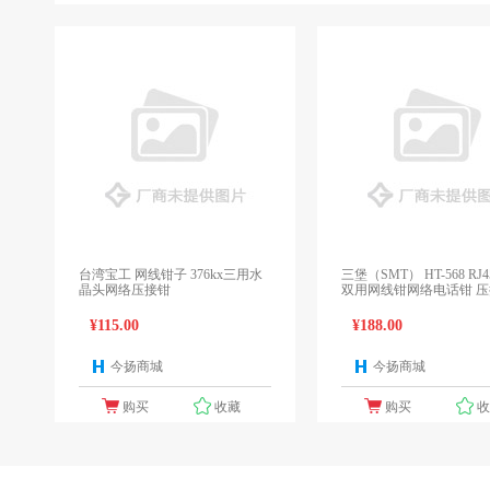
台湾宝工 网线钳子 376kx三用水
三堡（SMT） HT-568 RJ4
晶头网络压接钳
双用网线钳网络电话钳 
¥115.00
¥188.00
今扬商城
今扬商城
1个报价
1
购买
收藏
购买