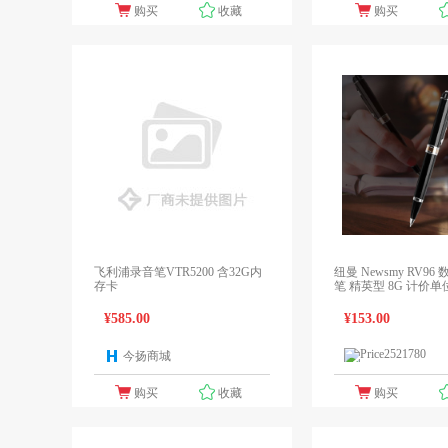
购买
收藏
购买
飞利浦录音笔VTR5200 含32G内
纽曼 Newsmy RV9
存卡
笔 精英型 8G 计价单
¥585.00
¥153.00
今扬商城
1个报价
领先未来
购买
收藏
购买