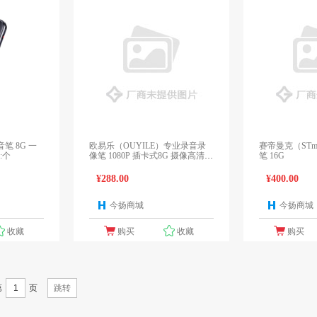
录音笔 8G 一
欧易乐（OUYILE）专业录音录
赛帝曼克（STm
:个
像笔 1080P 插卡式8G 摄像高清录
笔 16G
音降噪字专业录音录像笔
¥288.00
¥400.00
今扬商城
今扬商城
1个报价
1个报价
收藏
购买
收藏
购买
第
页
跳转