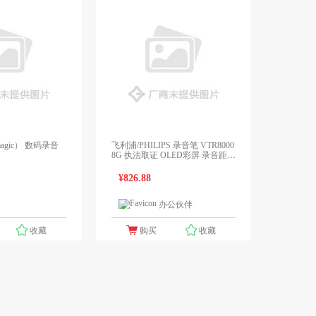
agic） 数码录音
飞利浦/PHILIPS 录音笔 VTR8000
8G 执法取证 OLED彩屏 录音距离
15m 锖色
¥826.88
办公伙伴
1个报价
1个报价
收藏
购买
收藏