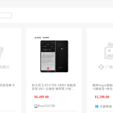
码录音棒 IC
科大讯飞 IFLYTEK SR901 智能录
搜狗Sogou智能录
音笔 64G+云储存 钢琴黑 计价单
+8麦拾音+终生免费
位:个
机
¥6,499.00
¥1,298.00
伴
今扬商城
1个报价
1个报价
领先未来