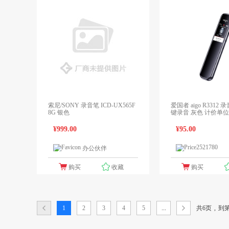
索尼/SONY 录音笔 ICD-UX565F
爱国者 aigo R3312 
8G 银色
键录音 灰色 计价单位
¥999.00
¥95.00
办公伙伴
1个报价
领先未来
购买
收藏
购买
共6页
,
1
2
3
4
5
...
到