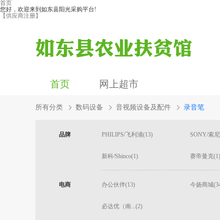
首页
您好，欢迎来到如东县阳光采购平台!
【供应商注册】
首页
网上超市
所有分类
数码设备
音视频设备及配件
录音笔
品牌
PHILIPS/飞利浦(13)
SONY/索尼(
新科/Shinco(1)
赛帝曼克(1
电商
办公伙伴(13)
今扬商城(34
必达优（南...(2)