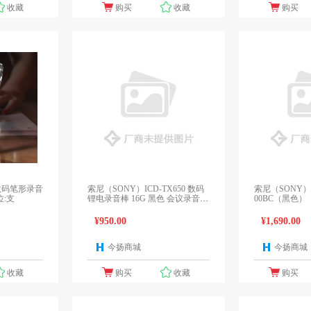
收藏
购买
收藏
购买
6 数码笔形录音
索尼（SONY）ICD-TX650 数码
索尼（SONY）录
位:支
锂电录音棒 16G 黑色 会议录音
00BC（黑色）
迷你易携带
¥950.00
¥1,690.00
今扬商城
今扬商城
1个报价
1个报价
收藏
购买
收藏
购买