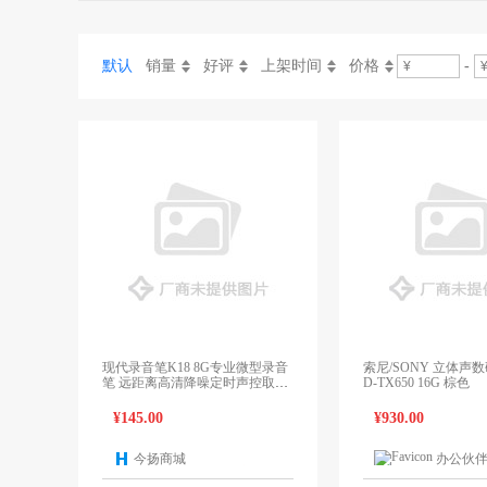
默认
销量
好评
上架时间
价格
-
现代录音笔K18 8G专业微型录音
索尼/SONY 立体声数
笔 远距离高清降噪定时声控取证
D-TX650 16G 棕色
会议学习mp3
¥145.00
¥930.00
今扬商城
办公伙
1个报价