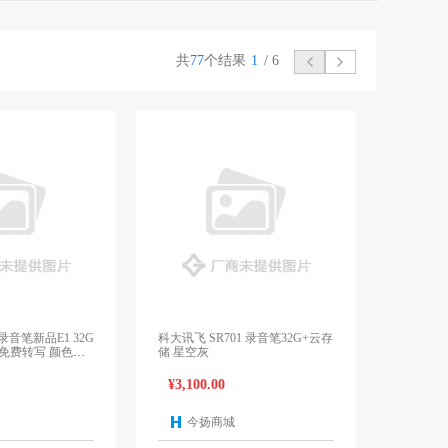
共
77
个结果
1
/
6
音笔新品E1 32G
科大讯飞 SR701 录音笔32G+云存
转写 颜色随
储 星空灰
¥3,100.00
今扬商城
1个报价
1个报价