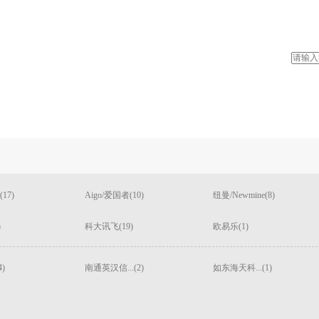
17)
Aigo/爱国者(10)
纽曼/Newmine(8)
)
科大讯飞(19)
欧易乐(1)
)
南通英汉信...(2)
如东海天科...(1)