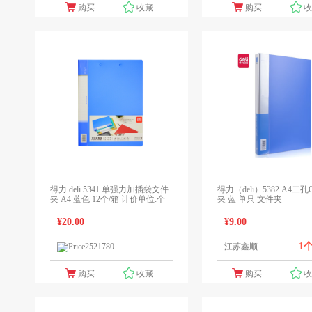
购买
收藏
购买
得力 deli 5341 单强力加插袋文件
得力（deli）5382 A4二
夹 A4 蓝色 12个/箱 计价单位:个
夹 蓝 单只 文件夹
¥20.00
¥9.00
1
江苏鑫顺...
1个报价
领先未来
购买
收藏
购买