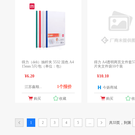
得力（deli）抽杆夹 5532 混色 A4
得力 A4透明两页文件套5706 单
15mm 5只/包（单位：包）
片夹文件袋10个装
¥6.20
¥10.10
1个报价
江苏鑫顺...
今扬商城
1
购买
收藏
购买
共33页
,
1
2
3
4
5
...
到第