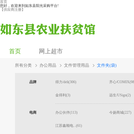
首页
您好，欢迎来到如东县阳光采购平台!
【供应商注册】
首页
网上超市
所有分类
办公用品
文件管理用品
文件夹(袋)
品牌
得力/deli(306)
齐心/COMIX(98
金得利(3)
远生/USign(2)
电商
办公伙伴(113)
今扬商城(227)
江苏鑫顺电...(61)