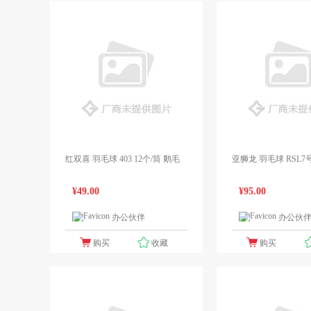
红双喜 羽毛球 403 12个/筒 鹅毛
亚狮龙 羽毛球 RSL7号
¥49.00
¥95.00
办公伙伴
办公伙
1个报价
购买
收藏
购买