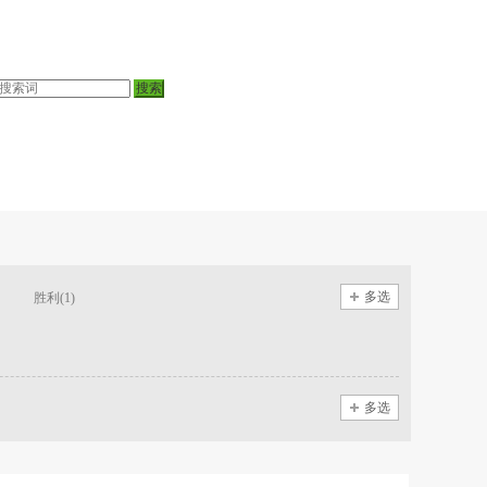
多选
胜利(1)
多选