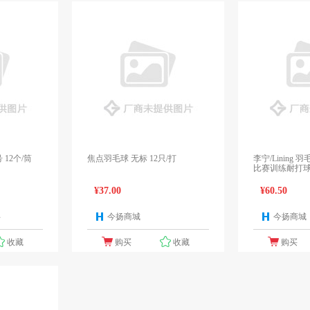
 12个/筒
焦点羽毛球 无标 12只/打
李宁/Lining 
比赛训练耐打球 
¥37.00
¥60.50
伴
今扬商城
今扬商城
1个报价
1个报价
收藏
购买
收藏
购买