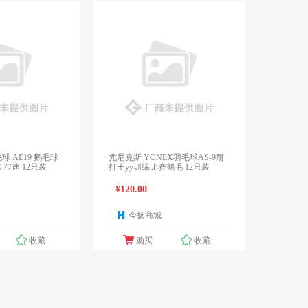
羽毛球 AE19 鹅毛球
尤尼克斯 YONEX羽毛球AS-9耐
77速 12只装
打王yy训练比赛鹅毛 12只装
¥120.00
今扬商城
1个报价
1个报价
收藏
购买
收藏