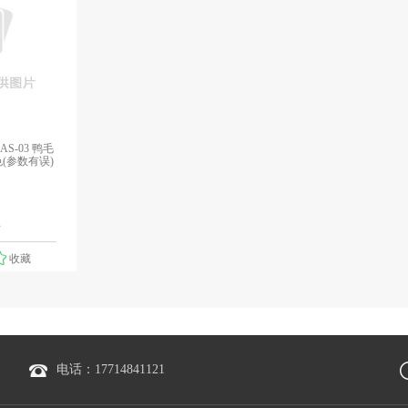
S-03 鸭毛
色(参数有误)
伴
1个报价
收藏
电话：17714841121