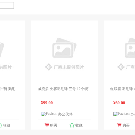
2个/筒 鹅毛
威克多 比赛羽毛球 三号 12个/筒
红双喜 羽毛球 40
¥99.00
¥60.00
伴
办公伙伴
办
1个报价
1个报价
收藏
购买
收藏
购买