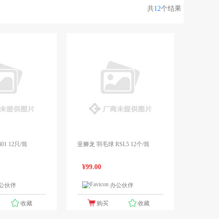
共
12
个结果
1 12只/筒
亚狮龙 羽毛球 RSL5 12个/筒
¥99.00
公伙伴
办公伙伴
1个报价
1个报价
收藏
购买
收藏