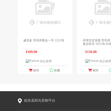
威克多 羽毛球黄金一号 12只/筒
停用尤尼克斯 羽毛球 A
复合软木 10只/筒 白
¥109.00
¥150.00
办公伙伴
办公伙
1个报价
购买
收藏
购买
如东县阳光采购平台