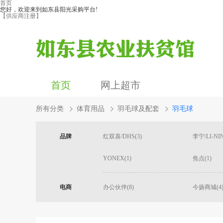
首页
您好，欢迎来到如东县阳光采购平台!
【供应商注册】
首页
网上超市
所有分类
体育用品
羽毛球及配套
羽毛球
品牌
红双喜/DHS(3)
李宁/LI-NIN
YONEX(1)
焦点(1)
电商
办公伙伴(8)
今扬商城(4