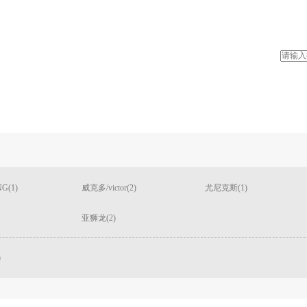
G(1)
威克多/victor(2)
尤尼克斯(1)
亚狮龙(2)
)