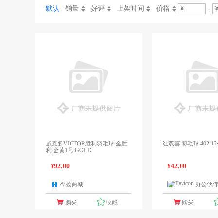
默认
销量
好评
上架时间
价格
-
威克多VICTOR胜利羽毛球 金胜
红双喜 羽毛球 402 1
利 金黄1号 GOLD
¥92.00
¥42.00
今扬商城
办公伙
1个报价
购买
收藏
购买