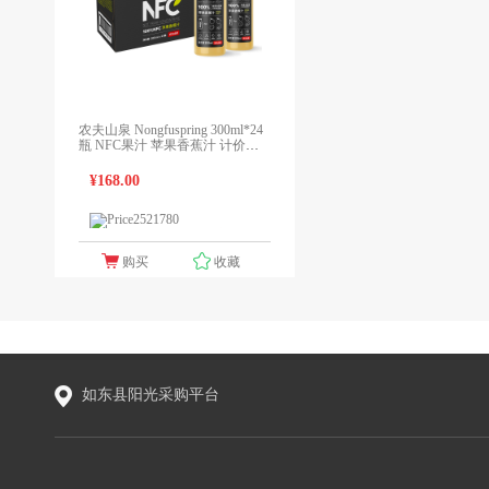
农夫山泉 Nongfuspring 300ml*24
瓶 NFC果汁 苹果香蕉汁 计价单
位:箱
¥168.00
1个报价
领先未来
购买
收藏
如东县阳光采购平台