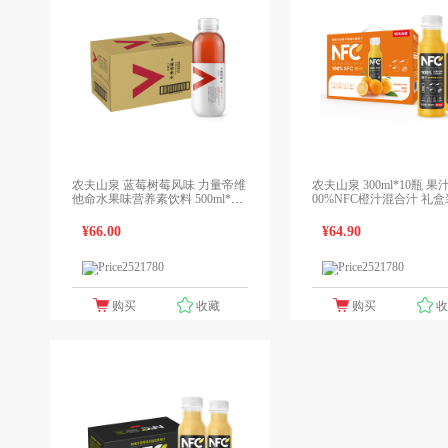
农夫山泉 蓝莓树莓风味 力量帝维
农夫山泉 300ml*10瓶 果汁饮料 1
他命水果味营养素饮料 500ml*15
00%NFC橙汁混合汁 礼盒
瓶 计价单位:箱
单位:箱
¥66.00
¥64.90
1个报价
1
领先未来
领先未来
购买
收藏
购买