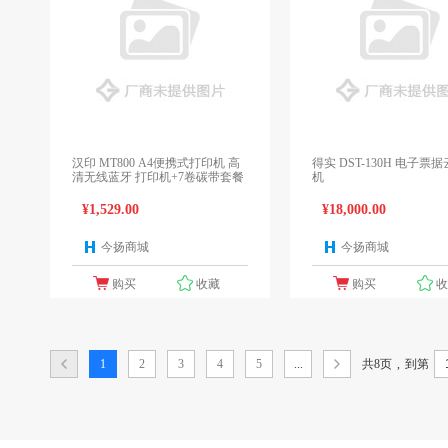
汉印 MT800 A4便携式打印机 高
得实 DST-130H 电子票
清无线蓝牙 打印机+7卷碳带套餐
机
¥1,529.00
¥18,000.00
今扬商城
今扬商城
1个报价
1
购买
收藏
购买
共8页
,
1
2
3
4
5
...
到第