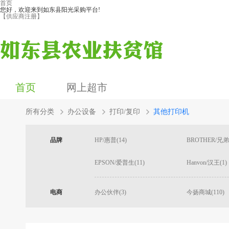
首页
您好，欢迎来到如东县阳光采购平台!
【供应商注册】
首页
网上超市
所有分类
办公设备
打印/复印
其他打印机
品牌
HP/惠普(14)
BROTHER/兄弟(
EPSON/爱普生(11)
Hanvon/汉王(1)
电商
办公伙伴(3)
今扬商城(110)