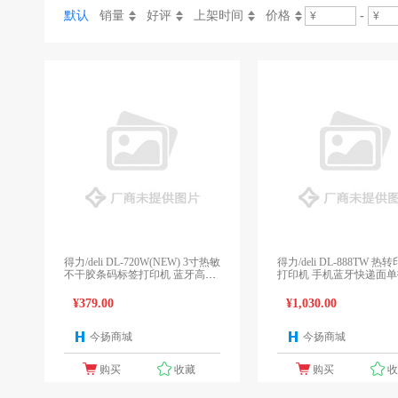
默认
销量
好评
上架时间
价格
-
得力/deli DL-720W(NEW) 3寸热敏
得力/deli DL-888TW 热
不干胶条码标签打印机 蓝牙高速
打印机 手机蓝牙快递面
款
¥379.00
¥1,030.00
今扬商城
今扬商城
1个报价
1
购买
收藏
购买