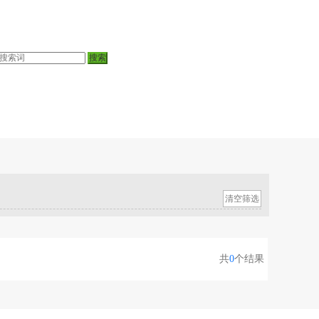
清空筛选
共
0
个结果