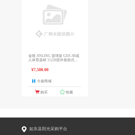
金陵 JINLING 篮球架 GDJ-3B成
人体育器材 11226室外装拆式篮
球架 不配护套
¥7,500.00
今扬商城
1个报价
购买
收藏
如东县阳光采购平台