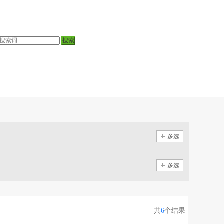
多选
多选
共
6
个结果