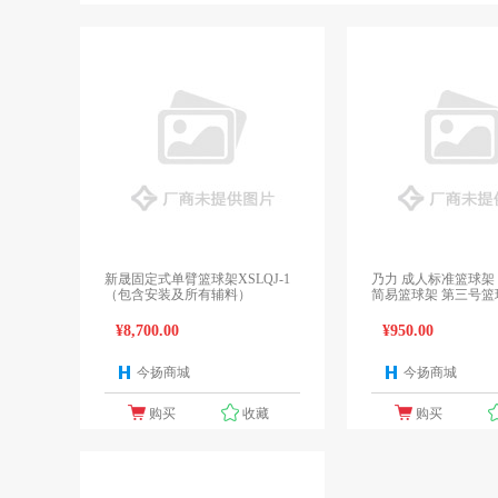
新晟固定式单臂篮球架XSLQJ-1
乃力 成人标准篮球架
（包含安装及所有辅料）
简易篮球架 第三号篮球架1
米
¥8,700.00
¥950.00
今扬商城
今扬商城
1个报价
购买
收藏
购买