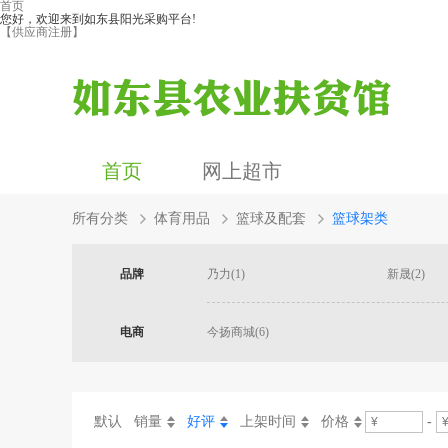
首页
您好，欢迎来到如东县阳光采购平台!
【供应商注册】
首页
网上超市
所有分类
体育用品
篮球及配套
篮球架类
品牌
乃力(1)
新晟(2)
电商
今扬商城(6)
默认
销量
好评
上架时间
价格
-