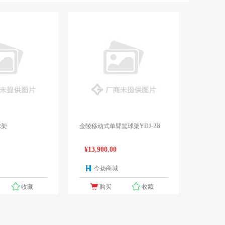
球架
金陵移动式单臂篮球架YDJ-2B
¥13,900.00
今扬商城
1个报价
1个报价
收藏
购买
收藏